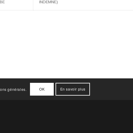
LBE
INDEMNE)
OK
En savoir plus
ions générales.
INFORMATIONS