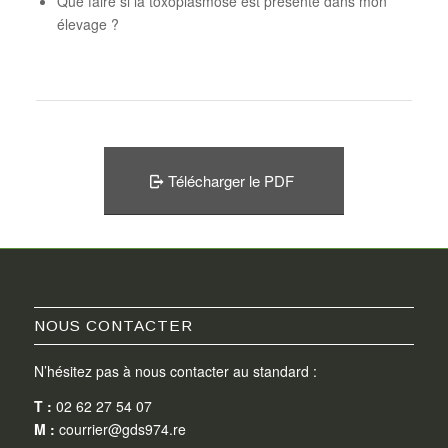
Que faire si la toxoplasmose est présente dans mon
élevage ?
Télécharger le PDF
NOUS CONTACTER
N’hésitez pas à nous contacter au standard :
T :
02 62 27 54 07
M :
courrier@gds974.re