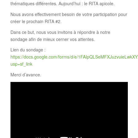
thématiques différentes. Aujourd’hui : le RITA apicole.
Nous avons effectivement besoin de votre participation pour
créer le prochain RITA #2.
Dans ce but, nous vous invitons à répondre à notre
sondage afin de mieux cerner vos attentes.
Lien du sondage :
https://docs.google.com/forms/d/e/1FAIpQLSeMFXJuzvuieLwkX
usp=sf_link
Merci d’avance.