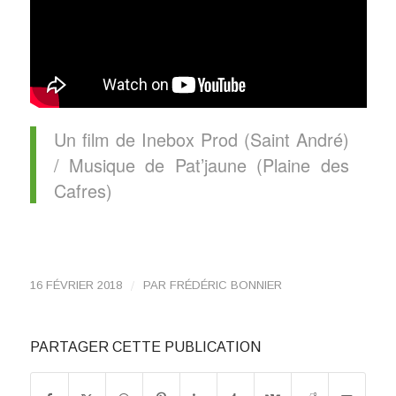
Un film de Inebox Prod (Saint André)
/ Musique de Pat’jaune (Plaine des
Cafres)
/
16 FÉVRIER 2018
PAR
FRÉDÉRIC BONNIER
PARTAGER CETTE PUBLICATION