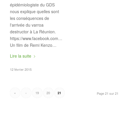
épidémiologiste du GDS
nous explique quelles sont
les conséquences de
l'arrivée du varroa
destructor à La Réunion.
https://www.facebook.com/BioAgriOI/videos/1789126988046907/
Un film de Remi Kenzo…
Lire la suite
12 février 2015
«
‹
19
20
21
Page 21 sur 21